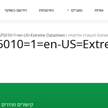
אודות
מוצרים
הזדמנויות
הירשם כשותף
Extre
תקשורת אלחוטית ו-WIFI
AP5010=1=en-US=Extreme Datasheet
5010=1=en-US=Extr
קישורים מהירים