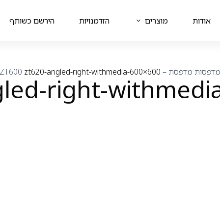
אודות
מוצרים
הזדמנויות
הירשם כשותף
דפסות
מדפסת – ZT600
zt620-angled-right-withmedia-600×600
gled-right-withmedi