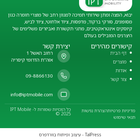
יבוא, הפצה ומתן שירותי תמיכה למגוון רחב של מוצרי חומרה כגון
מסופונים, סורקי ברקוד, מדפסות, ציוד אלחוטי, ציוד לביש,
קיוסקים אינטראקטיבים, מתגי תקשורת ואביזרים משלימים של
היצרנים המובילים בעולם
קישורים מהירים
יצירת קשר
דף הבית
רחוב האשל 1
אזה"ת הדרומי קיסריה
מוצרים
אודות
09-8866130
צור קשר
info@iptmobile.com
כל הזכויות שמורות ל- IPT Mobile
מדיניות פרטיות
הצהרת נגישות
© 2025
תנאי שימוש
TalPress - עיצוב ופיתוח בוורדפרס